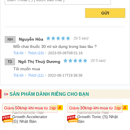
GỬI
(
5
/
5
sao)
Nguyễn Hòa
NH
Mỗi chai thuốc 30 ml sử dụng trong bao lâu ?
Trả lời
Thích (
10
)
2023-05-06T08:51:16
●
●
(
5
/
5
sao)
Ngô Thị Thuỳ Dương
TD
Tôi muốn mua
Trả lời
Thích (
11
)
2022-08-17T19:38:38
●
●
SẢN PHẨM DÀNH RIÊNG CHO BẠN
Giảm 50k/sp khi mua từ 2sp
SALE
Giảm 30k/sp khi mua từ 2sp
SALE