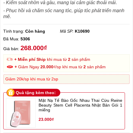
- Kiểm soát nhờn và gàu, mang lại cảm giác thoải mái.
- Phục hồi và chăm sóc nang tóc, giúp tóc phát triển mạnh
mẽ.
Tình trạng:
Còn hàng
Mã SP:
K10690
Đã Mua:
5306
268.000₫
Giá bán:
+ Miễn phí Ship
khi mua từ
2
sản phẩm
+
Giảm Ngay
20.000
₫/sp khi mua từ
2
sản phẩm
Giảm 20k/sp khi mua từ 2sp
Quà tặng kèm theo:
Mặt Nạ Tế Bào Gốc Nhau Thai Cừu Rwine
Beauty Stem Cell Placenta Nhật Bản Gói 1
miếng
23.000₫