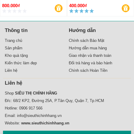
800.000₫
400.000₫
Thông tin
Hướng dẫn
Trang chủ
Chính sách Bảo Mật
Sản phẩm
Hướng dẫn mua hàng
Kho quà tặng
Giao nhận và thanh toán
Kiến thức làm đẹp
Đổi trả hàng và bảo hành
Liên hệ
Chính sách Hoàn Tiền
Liên hệ
Shop
SIÊU THỊ CHÍNH HÃNG
Đ/c: 68/2 KP2, Đường 25A, P.Tân Quy, Quận 7, Tp.HCM
Hotline:
0906 917 566
Email:
info@sieuthichinhhang.vn
Website:
www.sieuthichinhhang.vn