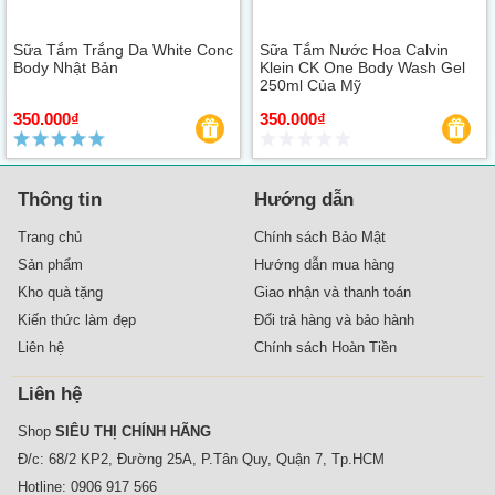
Sữa Tắm Trắng Da White Conc
Sữa Tắm Nước Hoa Calvin
Body Nhật Bản
Klein CK One Body Wash Gel
250ml Của Mỹ
350.000₫
350.000₫
Thông tin
Hướng dẫn
Trang chủ
Chính sách Bảo Mật
Sản phẩm
Hướng dẫn mua hàng
Kho quà tặng
Giao nhận và thanh toán
Kiến thức làm đẹp
Đổi trả hàng và bảo hành
Liên hệ
Chính sách Hoàn Tiền
Liên hệ
Shop
SIÊU THỊ CHÍNH HÃNG
Đ/c: 68/2 KP2, Đường 25A, P.Tân Quy, Quận 7, Tp.HCM
Hotline:
0906 917 566