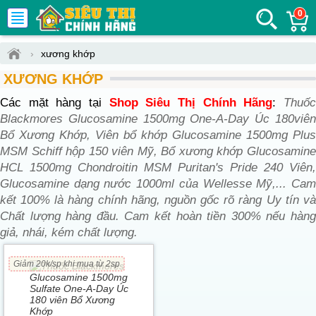
0
›
xương khớp
XƯƠNG KHỚP
Các mặt hàng tại
Shop Siêu Thị Chính Hãng
:
Thuố
Blackmores Glucosamine 1500mg One-A-Day Úc 180viên
Bổ Xương Khớp, Viên bổ khớp Glucosamine 1500mg Plus
MSM Schiff hộp 150 viên Mỹ, Bổ xương khớp Glucosamine
HCL 1500mg Chondroitin MSM Puritan's Pride 240 Viên,
Glucosamine dạng nước 1000ml của Wellesse Mỹ,... Cam
kết 100% là hàng chính hãng, nguồn gốc rõ ràng Uy tín và
Chất lượng hàng đầu. Cam kết hoàn tiền 300% nếu hàng
giả, nhái, kém chất lượng.
Giảm 20k/sp khi mua từ 2sp