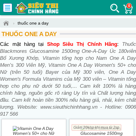
0
›
thuốc one a day
THUỐC ONE A DAY
Các mặt hàng tại
Shop Siêu Thị Chính Hãng
:
Thuố
Blackmores Glucosamine 1500mg One-A-Day Úc 180viên
Bổ Xương Khớp, Vitamin tổng hợp cho Nam One A Day
Men’s 300 Viên Mỹ, Vitamin One A Day Women's 50+ cho
Nữ (trên 50 tuổi) Bayer của Mỹ 300 viên, One A Day
Women's Formula Vitamins của Mỹ 300 viên – Vitamin tổng
hợp cho phụ nữ dưới 50 tuổi,... Cam kết 100% là hàng
chính hãng, nguồn gốc rõ ràng Uy tín và Chất lượng hàng
đầu. Cam kết hoàn tiền 300% nếu hàng giả, nhái, kém chất
lượng. Website: www.sieuthichinhhang.vn - Hotline: 0906
917 566
Giảm 20k/sp khi mua từ 2sp