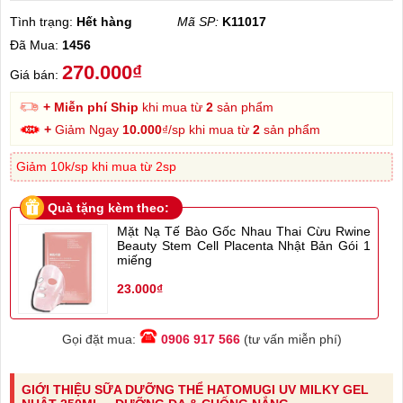
Tình trạng:
Hết hàng
Mã SP:
K11017
Đã Mua:
1456
270.000₫
Giá bán:
+ Miễn phí Ship
khi mua từ
2
sản phẩm
+
Giảm Ngay
10.000
₫/sp khi mua từ
2
sản phẩm
Giảm 10k/sp khi mua từ 2sp
Quà tặng kèm theo:
Mặt Nạ Tế Bào Gốc Nhau Thai Cừu Rwine
Beauty Stem Cell Placenta Nhật Bản Gói 1
miếng
23.000₫
Gọi đặt mua:
0906 917 566
(tư vấn miễn phí)
GIỚI THIỆU SỮA DƯỠNG THỂ HATOMUGI UV MILKY GEL