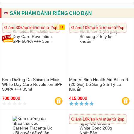
SẢN PHẨM DÀNH RIÊNG CHO BẠN
Giảm 30k/sp khi mua từ 2sp
HOT
Giảm 10k/sp khi mua từ 2sp
Kem Dưỡng Da Shiseido Elixir
Men Vi Sinh Health Aid Bifina R
White Day Care Revolution SPF
(20 Gói) Bổ Sung 2.5 Tỷ Lợi
50/PA +++ 35ml
Khuẩn
700.000₫
415.000₫
Giảm 10k/sp khi mua từ 2sp