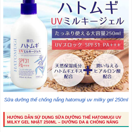
Sữa dưỡng thể chống nắng hatomugi uv milky gel 250ml
HƯỚNG DẪN SỬ DỤNG SỮA DƯỠNG THỂ HATOMUGI UV
MILKY GEL NHẬT 250ML – DƯỠNG DA & CHỐNG NẮNG