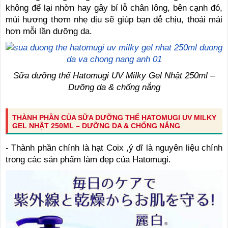
không để lại nhờn hay gây bí lỗ chân lông, bên cạnh đó,
mùi hương thơm nhẹ dịu sẽ giúp bạn dễ chịu, thoải mái
hơn mỗi lần dưỡng da.
Sữa dưỡng thể Hatomugi UV Milky Gel Nhật 250ml –
Dưỡng da & chống nắng
THÀNH PHẦN CỦA SỮA DƯỠNG THỂ HATOMUGI UV MILKY
GEL NHẬT 250ML – DƯỠNG DA & CHỐNG NẮNG
- Thành phần chính là hạt Coix ,ý dĩ là nguyên liệu chính
trong các sản phẩm làm đẹp của Hatomugi.