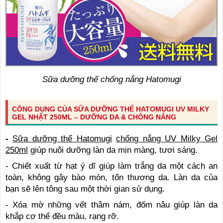
Sữa dưỡng thể chống nắng Hatomugi
CÔNG DỤNG CỦA SỮA DƯỠNG THỂ HATOMUGI UV MILKY
GEL NHẬT 250ML – DƯỠNG DA & CHỐNG NẮNG
-
Sữa dưỡng thể Hatomugi
chống nắng UV Milky Gel
250ml
giúp nuôi dưỡng làn da mịn màng, tươi sáng.
- Chiết xuất từ hạt ý dĩ giúp làm trắng da một cách an
toàn, không gây bào mòn, tổn thương da. Làn da của
bạn sẽ lên tông sau một thời gian sử dụng.
- Xóa mờ những vết thâm nám, đốm nâu giúp làn da
khắp cơ thể đều màu, rạng rỡ.