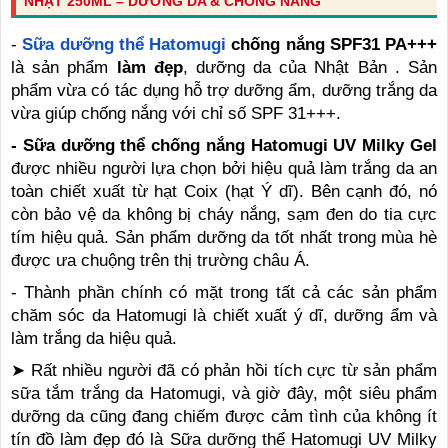
NHẬT 250ML – DƯỠNG DA & CHỐNG NẮNG
-
Sữa dưỡng thể Hatomugi
chống nắng SPF31 PA+++
là sản phẩm
làm đẹp
, dưỡng da của Nhật Bản . Sản
phẩm vừa có tác dụng hỗ trợ dưỡng ẩm, dưỡng trắng da
vừa giúp chống nắng với chỉ số SPF 31+++.
- Sữa dưỡng thể chống nắng Hatomugi UV Milky Gel
được nhiều người lựa chọn bởi hiệu quả làm trắng da an
toàn chiết xuất từ hạt Coix (hạt Ý dĩ). Bên cạnh đó, nó
còn bảo vệ da không bị cháy nắng, sạm đen do tia cực
tím hiệu quả. Sản phẩm dưỡng da tốt nhất trong mùa hè
được ưa chuộng trên thị trường châu Á.
- Thành phần chính có mặt trong tất cả các sản phẩm
chăm sóc da Hatomugi là chiết xuất ý dĩ, dưỡng ẩm và
làm trắng da hiệu quả.
➤ Rất nhiều người đã có phản hồi tích cực từ sản phẩm
sữa tắm trắng da Hatomugi, và giờ đây, một siêu phẩm
dưỡng da cũng đang chiếm được cảm tình của không ít
tín đồ làm đẹp đó là Sữa dưỡng thể Hatomugi UV Milky