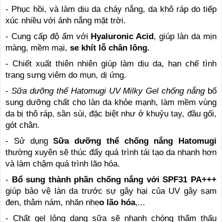
- Phục hồi, và làm dịu da cháy nắng, da khô ráp do tiếp
xúc nhiều với ánh nắng mặt trời.
- Cung cấp độ ẩm với
Hyaluronic Acid
, giúp làn da mịn
màng, mềm mại,
se khít lỗ chân lông.
- Chiết xuất thiên nhiên giúp làm dịu da, hạn chế tình
trang sưng viêm do mụn, dị ứng.
-
Sữa dưỡng thể Hatomugi
UV Milky Gel chống nắng
bổ
sung dưỡng chất cho làn da khỏe mạnh, làm mềm vùng
da bị thô ráp, sần sùi, đặc biệt như ở khuỷu tay, đầu gối,
gót chân.
- Sử dụng
Sữa dưỡng thể chống nắng Hatomugi
thường xuyên sẽ thúc đẩy quá trình tái tạo da nhanh hơn
và làm chậm quá trình lão hóa.
-
Bổ sung thành phần chống nắng với SPF31 PA+++
giúp bảo vệ làn da trước sự gây hại của UV gây sạm
đen, thâm nám, nhăn nhe
o lão hóa
,...
- Chất gel lỏng dạng sữa sẽ nhanh chóng thẩm thấu