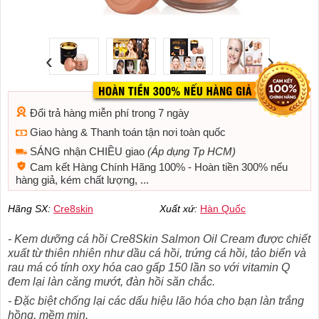
‹
›
Đổi trả hàng miễn phí trong 7 ngày
Giao hàng & Thanh toán tận nơi toàn quốc
SÁNG nhận CHIỀU giao
(Áp dụng Tp HCM)
Cam kết Hàng Chính Hãng 100% - Hoàn tiền 300% nếu
hàng giả, kém chất lượng, ...
Hãng SX:
Cre8skin
Xuất xứ:
Hàn Quốc
- Kem dưỡng cá hồi Cre8Skin Salmon Oil Cream được chiết
xuất từ thiên nhiên như dầu cá hồi, trứng cá hồi, tảo biển và
rau má có tính oxy hóa cao gấp 150 lần so với vitamin Q
đem lại làn căng mướt, đàn hồi săn chắc.
- Đặc biệt chống lại các dấu hiệu lão hóa cho bạn làn trắng
hồng, mềm mịn.