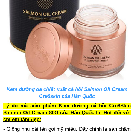
Kem dưỡng da chiết xuất cá hồi Salmon Oil Cream
Cre8skin của Hàn Quốc
Lý do mà siêu phẩm Kem dưỡng cá hồi Cre8Skin
Salmon Oil Cream 80G của Hàn Quốc lại Hot đối với
chị em làm đẹp:
- Giống như cái tên gọi mỹ miều. Đây chính là sản phẩm