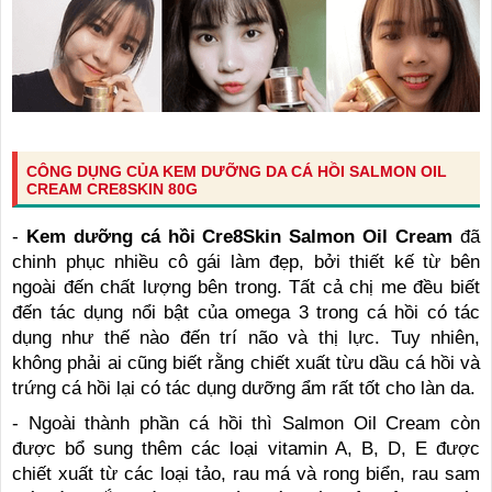
CÔNG DỤNG CỦA KEM DƯỠNG DA CÁ HỒI SALMON OIL
CREAM CRE8SKIN 80G
-
Kem dưỡng cá hồi Cre8Skin
Salmon Oil Cream
đã
chinh phục nhiều cô gái làm đẹp, bởi thiết kế từ bên
ngoài đến chất lượng bên trong. Tất cả chị me đều biết
đến tác dụng nổi bật của omega 3 trong cá hồi có tác
dụng như thế nào đến trí não và thị lực. Tuy nhiên,
không phải ai cũng biết rằng chiết xuất từu dầu cá hồi và
trứng cá hồi lại có tác dụng dưỡng ẩm rất tốt cho làn da.
- Ngoài thành phần cá hồi thì Salmon Oil Cream còn
được bổ sung thêm các loại vitamin A, B, D, E được
chiết xuất từ các loại tảo, rau má và rong biển, rau sam