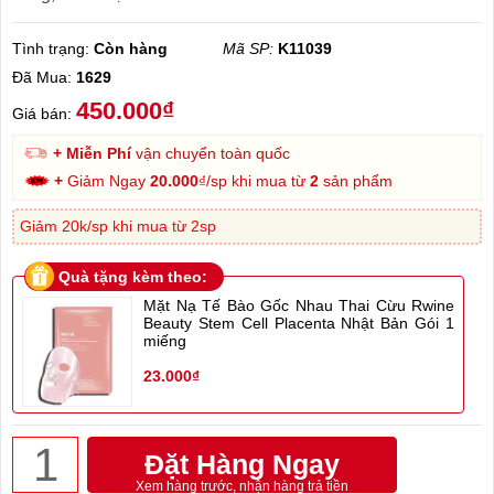
Tình trạng:
Còn hàng
Mã SP:
K11039
Đã Mua:
1629
450.000₫
Giá bán:
+ Miễn Phí
vận chuyển toàn quốc
+
Giảm Ngay
20.000
₫/sp khi mua từ
2
sản phẩm
Giảm 20k/sp khi mua từ 2sp
Quà tặng kèm theo:
Mặt Nạ Tế Bào Gốc Nhau Thai Cừu Rwine
Beauty Stem Cell Placenta Nhật Bản Gói 1
miếng
23.000₫
Đặt Hàng Ngay
Xem hàng trước, nhận hàng trả tiền