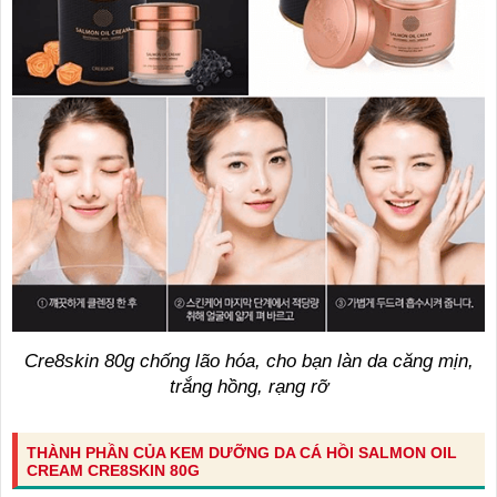
Cre8skin 80g chống lão hóa, cho bạn làn da căng mịn,
trắng hồng, rạng rỡ
THÀNH PHẦN CỦA KEM DƯỠNG DA CÁ HỒI SALMON OIL
CREAM CRE8SKIN 80G