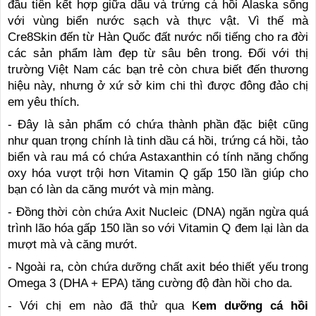
đầu tiên kết hợp giữa dầu và trứng cá hồi Alaska sống
với vùng biển nước sạch và thực vật. Vì thế mà
Cre8Skin đến từ Hàn Quốc đất nước nổi tiếng cho ra đời
các sản phẩm làm đẹp từ sâu bên trong. Đối với thị
trường Việt Nam các bạn trẻ còn chưa biết đến thương
hiệu này, nhưng ở xứ sở kim chi thì được đông đảo chị
em yêu thích.
- Đây là sản phẩm có chứa thành phần đặc biệt cũng
như quan trọng chính là tinh dầu cá hồi, trứng cá hồi, tảo
biển và rau má có chứa Astaxanthin có tính năng chống
oxy hóa vượt trội hơn Vitamin Q gấp 150 lần giúp cho
bạn có làn da căng mướt và mịn màng.
- Đồng thời còn chứa Axit Nucleic (DNA) ngăn ngừa quá
trình lão hóa gấp 150 lần so với Vitamin Q đem lại làn da
mượt mà và căng mướt.
- Ngoài ra, còn chứa dưỡng chất axit béo thiết yếu trong
Omega 3 (DHA + EPA) tăng cường độ đàn hồi cho da.
- Với chị em nào đã thử qua K
em dưỡng cá hồi