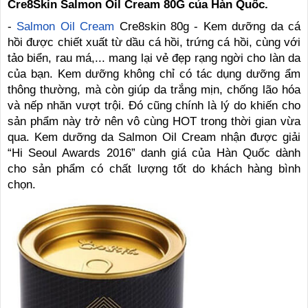
Cre8Skin Salmon Oil Cream 80G của Hàn Quốc.
-
Salmon Oil Cream
Cre8skin 80g - Kem dưỡng da cá
hồi được chiết xuất từ dầu cá hồi, trứng cá hồi, cùng với
tảo biển, rau má,... mang lại vẻ đẹp rạng ngời cho làn da
của bạn. Kem dưỡng không chỉ có tác dụng dưỡng ẩm
thông thường, mà còn giúp da trắng mịn, chống lão hóa
và nếp nhăn vượt trội. Đó cũng chính là lý do khiến cho
sản phẩm này trở nên vô cùng HOT trong thời gian vừa
qua. Kem dưỡng da Salmon Oil Cream nhận được giải
“Hi Seoul Awards 2016” danh giá của Hàn Quốc dành
cho sản phẩm có chất lượng tốt do khách hàng bình
chọn.