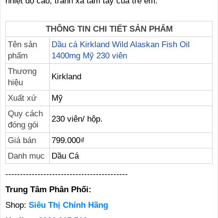
nhiệt dộ cao, tránh xa tầm tay của trẻ em.
THÔNG TIN CHI TIẾT SẢN PHẨM
Tên sản
Dầu cá Kirkland Wild Alaskan Fish Oil
phẩm
1400mg Mỹ 230 viên
Thương
Kirkland
hiệu
Xuất xứ
Mỹ
Quy cách
230 viên/ hộp.
đóng gói
Giá bán
799.000₫
Danh mục
Dầu Cá
------------------------------------------
Trung Tâm Phân Phối:
Shop:
Siêu Thị Chính Hãng