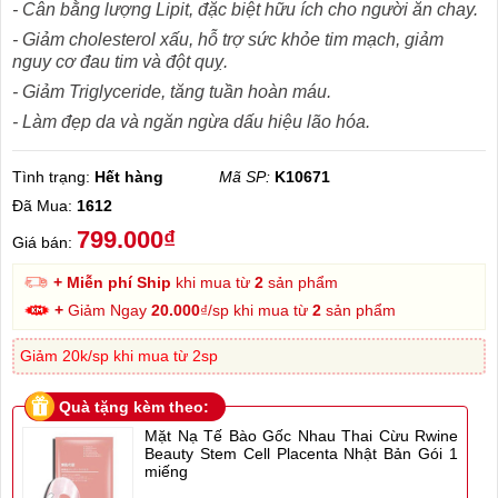
- Cân bằng lượng Lipit, đặc biệt hữu ích cho người ăn chay.
- Giảm cholesterol xấu, hỗ trợ sức khỏe tim mạch, giảm
nguy cơ đau tim và đột quỵ.
- Giảm Triglyceride, tăng tuần hoàn máu.
- Làm đẹp da và ngăn ngừa dấu hiệu lão hóa.
Tình trạng:
Hết hàng
Mã SP:
K10671
Đã Mua:
1612
799.000₫
Giá bán:
+ Miễn phí Ship
khi mua từ
2
sản phẩm
+
Giảm Ngay
20.000
₫/sp khi mua từ
2
sản phẩm
Giảm 20k/sp khi mua từ 2sp
Quà tặng kèm theo:
Mặt Nạ Tế Bào Gốc Nhau Thai Cừu Rwine
Beauty Stem Cell Placenta Nhật Bản Gói 1
miếng