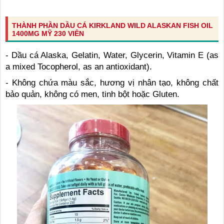
THÀNH PHẦN DẦU CÁ KIRKLAND WILD ALASKAN FISH OIL
1400MG MỸ 230 VIÊN
- Dầu cá Alaska, Gelatin, Water, Glycerin, Vitamin E (as
a mixed Tocopherol, as an antioxidant).
- Không chứa màu sắc, hương vị nhân tạo, không chất
bảo quản, không có men, tinh bột hoặc Gluten.