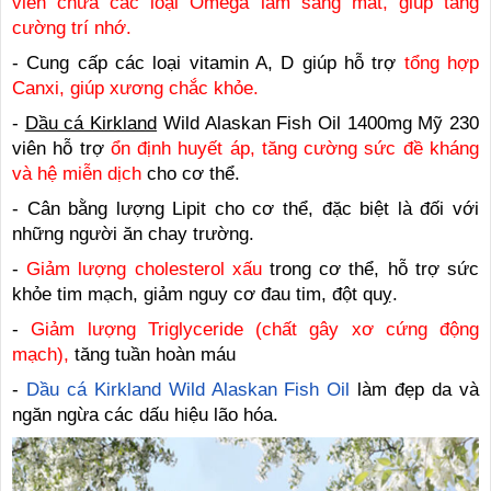
viên chứa các loại Omega làm sáng mắt, giúp tăng
cường trí nhớ.
- Cung cấp các loại vitamin A, D giúp hỗ trợ
tổng hợp
Canxi, giúp xương chắc khỏe.
-
Dầu cá Kirkland
Wild Alaskan Fish Oil 1400mg Mỹ 230
viên hỗ trợ
ổn định huyết áp, tăng cường sức đề kháng
và hệ miễn dịch
cho cơ thể.
- Cân bằng lượng Lipit cho cơ thể, đặc biệt là đối với
những người ăn chay trường.
-
Giảm lượng cholesterol xấu
trong cơ thể, hỗ trợ sức
khỏe tim mạch, giảm nguy cơ đau tim, đột quỵ.
-
Giảm lượng Triglyceride (chất gây xơ cứng động
mạch),
tăng tuần hoàn máu
-
Dầu cá Kirkland Wild Alaskan Fish Oil
làm đẹp da và
ngăn ngừa các dấu hiệu lão hóa.