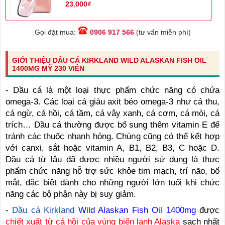
23.000₫
Gọi đặt mua:
0906 917 566
(tư vấn miễn phí)
GIỚI THIỆU DẦU CÁ KIRKLAND WILD ALASKAN FISH OIL
1400MG MỸ 230 VIÊN
- Dầu cá là một loại thực phẩm chức năng có chứa
omega-3. Các loại cá giàu axit béo omega-3 như cá thu,
cá ngừ, cá hồi, cá tầm, cá vây xanh, cá cơm, cá mòi, cá
trích… Dầu cá thường được bổ sung thêm vitamin E để
tránh các thuốc nhanh hỏng. Chúng cũng có thể kết hợp
với canxi, sắt hoặc vitamin A, B1, B2, B3, C hoặc D.
Dầu cá từ lâu đã được nhiều người sử dụng là thực
phẩm chức năng hỗ trợ sức khỏe tim mạch, trí não, bổ
mắt, đặc biệt dành cho những người lớn tuổi khi chức
năng các bộ phận này bị suy giảm.
-
Dầu cá Kirkland
Wild Alaskan Fish Oil 1400mg
được
chiết xuất từ cá hồi của vùng biển lạnh Alaska
sạch nhất