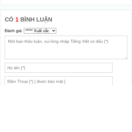
CÓ
1
BÌNH LUẬN
Đánh giá:
GỬI
(
5
/
5
sao)
Đức Minh
ĐM
Mua cho vợ bị mụn