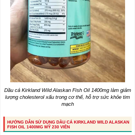
Dầu cá Kirkland Wild Alaskan Fish Oil 1400mg làm giảm
lượng cholesterol xấu trong cơ thể, hỗ trợ sức khỏe tim
mạch
HƯỚNG DẪN SỬ DỤNG DẦU CÁ KIRKLAND WILD ALASKAN
FISH OIL 1400MG MỸ 230 VIÊN