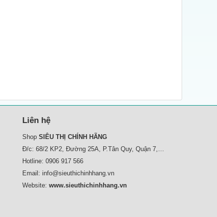
Liên hệ
Shop
SIÊU THỊ CHÍNH HÃNG
Đ/c: 68/2 KP2, Đường 25A, P.Tân Quy, Quận 7,
Tp.HCM
Hotline:
0906 917 566
Email:
info@sieuthichinhhang.vn
Website:
www.sieuthichinhhang.vn