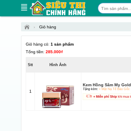
›
Giỏ hàng
Giỏ hàng có:
1 sản phẩm
Tổng tiền:
285.000₫
Stt
Hình Ảnh
Kem Hồng Sâm My Gold
Tặng kèm:
+ Mặt Nạ Tế Bào Gốc 
1
+ Miễn phí Ship
khi mua 