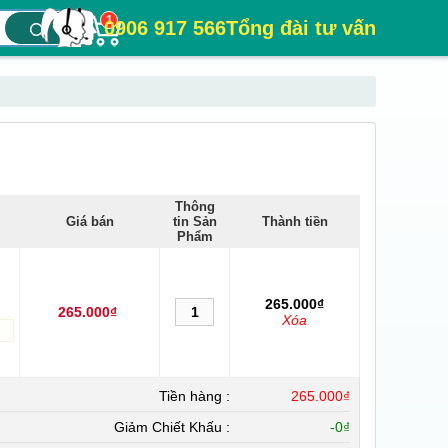
1
0906 917 566
Tổng đài tư vấn
Thông
Giá bán
tin Sản
Thành tiền
Phẩm
265.000₫
265.000₫
Xóa
Tiền hàng :
265.000₫
Giảm Chiết Khấu :
-
0₫