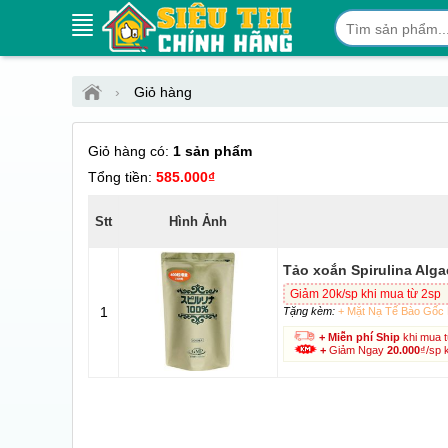
›
Giỏ hàng
Giỏ hàng có:
1 sản phẩm
Tổng tiền:
585.000₫
Stt
Hình Ảnh
Tảo xoắn Spirulina Alga
Giảm 20k/sp khi mua từ 2sp
1
Tặng kèm:
+ Mặt Nạ Tế Bào Gốc 
+ Miễn phí Ship
khi mua 
+
Giảm Ngay
20.000
₫/sp 