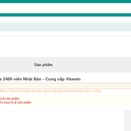
Sản phẩm
e 2400 viên Nhật Bản - Cung cấp Vitamin
Nhau Thai Cừu Rwine Beauty Stem Cell Placenta Nhật Bản Gói 1 miếng
từ
2
sản phẩm
khi mua từ
2
sản phẩm