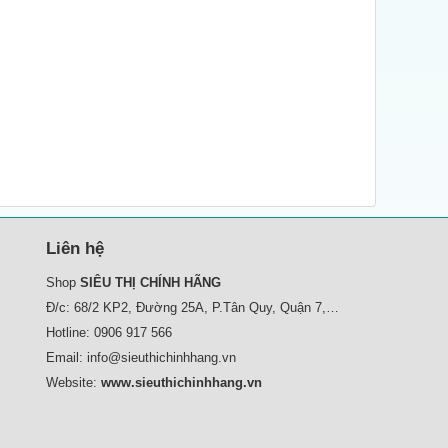
Liên hệ
Shop
SIÊU THỊ CHÍNH HÃNG
Đ/c: 68/2 KP2, Đường 25A, P.Tân Quy, Quận 7,
Tp.HCM
Hotline:
0906 917 566
Email:
info@sieuthichinhhang.vn
Website:
www.sieuthichinhhang.vn