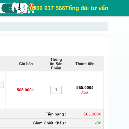
1
0906 917 566
Tổng đài tư vấn
Thông
Giá bán
tin Sản
Thành tiền
Phẩm
565.000₫
565.000₫
Xóa
Tiền hàng :
565.000₫
Giảm Chiết Khấu :
-
0₫